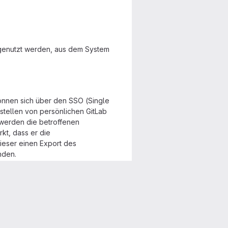
r genutzt werden, aus dem System
nnen sich über den SSO (Single
stellen von persönlichen GitLab
werden die betroffenen
kt, dass er die
ieser einen Export des
nden.
as Löschen aller Projekte in
ob jemand anderer in dem Projekt
d. Alle Projekte im Namensraum