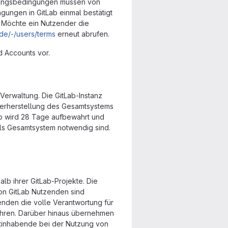
tzungsbedingungen müssen von
ungen in GitLab einmal bestätigt
. Möchte ein Nutzender die
a.de/-/users/terms
erneut abrufen.
 Accounts vor.
Verwaltung. Die GitLab-Instanz
ederherstellung des Gesamtsystems
up wird 28 Tage aufbewahrt und
als Gesamtsystem notwendig sind.
lb ihrer GitLab-Projekte. Die
on GitLab Nutzenden sind
nden die volle Verantwortung für
ahren. Darüber hinaus übernehmen
ektinhabende bei der Nutzung von