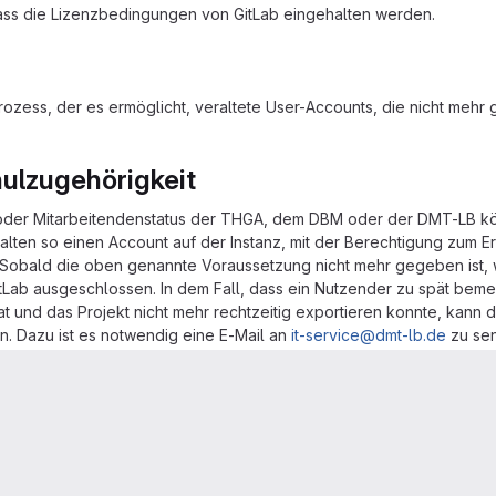
dass die Lizenzbedingungen von GitLab eingehalten werden.
 Prozess, der es ermöglicht, veraltete User-Accounts, die nicht meh
ulzugehörigkeit
oder Mitarbeitendenstatus der THGA, dem DBM oder der DMT-LB kö
lten so einen Account auf der Instanz, mit der Berechtigung zum Er
 Sobald die oben genannte Voraussetzung nicht mehr gegeben ist, 
Lab ausgeschlossen. In dem Fall, dass ein Nutzender zu spät bemer
 und das Projekt nicht mehr rechtzeitig exportieren konnte, kann d
n. Dazu ist es notwendig eine E-Mail an
it-service@dmt-lb.de
zu se
ung
ounts meint nicht nur das Löschen eines Benutzers, sondern auch d
m beinhaltet alle persönlichen Projekte, dabei ist es irrelevant 
benso irrelevant ob es öffentliche, private oder interne Projekte sin
sch von der Anwednung so vorgesehen.