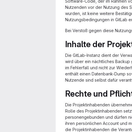
Software-Code, der im Rahmen vo
Nutzenden vor der Nutzung des Se
wurden, ist keine weitere Bestät
Nutzungsbedingungen in GitLab er
Bei Verstoß gegen diese Nutzungs
Inhalte der Projek
Die GitLab-Instanz dient der Ver
wird über ein nächtliches Backup
im Fehlerfall und nicht zur Wied
enthält einen Datenbank-Dump sow
Nutzende sind selbst dafür verant
Rechte und Pflich
Die Projektinhabenden übernehmen 
Rolle des Projektinhabenden setz
personengebunden und dürfen nic
ihren persönlichen Account und m
die Projektinhabenden die Verantw