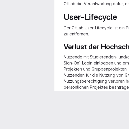
GitLab die Verantwortung dafür, 
User-Lifecycle
Der GitLab User-Lifecycle ist ein
zu entfernen.
Verlust der Hochsch
Nutzende mit Studierenden- und/
Sign-On) Login einloggen und erha
Projekten und Gruppenprojekten.
Nutzenden für die Nutzung von Git
Nutzungsberechtigung verloren hat
persönlichen Projektes beantrage
Hinweise zur Lösch
Die Löschung eines Nutzenden-Acc
seinem Namensraums. Ein Namensrau
Maintainer ist oder nicht. Es ist e
werden gelöscht. Das ist techni