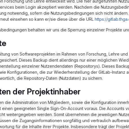
n Forschung und Lehre entwickelt wird. Die hier aufgeführten Nu
rvices beim Login akzeptiert werden. Nachdem die Nutzungsbeding
igung notwendig, sofern die Nutzungsbedingungen sich nicht ändern
neut einsehen so kann er/sie diese über die URL
https://gitlab.thg
bedingungen behalten wir uns die Sperrung einzelner Projekte und
te
waltung von Softwareprojekten im Rahmen von Forschung, Lehre und 
 gesichert. Dieses Backup dient allerdings nur einer möglichen Wi
erherstellung einzelner Nutzendendaten (Repositorys). Dieses Back
ie Konfigurationen, die zur Wiederherstellung der GitLab-Instanz 
wortlich, die Repository-Daten (Nutzdaten) zu sichern.
ten der Projektinhaber
die Administration von Mitgliedern, sowie die Konfiguration innerha
t einen geeigneten Single Sign-On-Account voraus. Die Accounts v
ht weitergegeben werden. Somit übernehmen die jeweiligen Nutze
üssen die Zugangsinformationen sorgfältig und vertraulich aufbew
ortung für die Inhalte ihrer Projekte. Insbesondere trägt der Proj