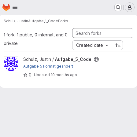
Homepage
Skip to main content
M
Schulz, Justin
Aufgabe_1_Code
Forks
1 fork: 1 public, 0 internal, and 0
private
Created date
View Aufgabe_5_Code project
Schulz, Justin /
Aufgabe_5_Code
Aufgabe 5 Format geändert
0
Updated
10 months ago