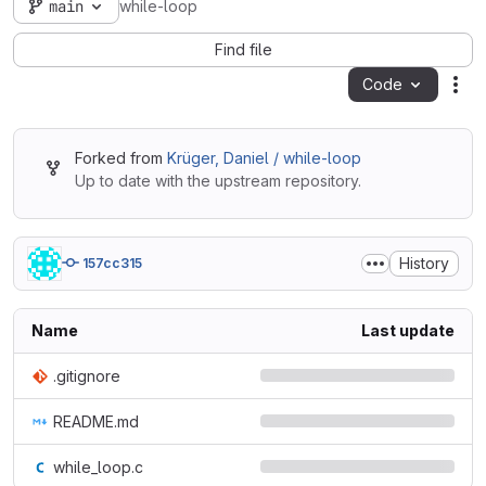
main
while-loop
Find file
Code
Act
Forked from
Krüger, Daniel / while-loop
Up to date with the upstream repository.
History
157cc315
Name
Last update
.gitignore
README.md
while_loop.c