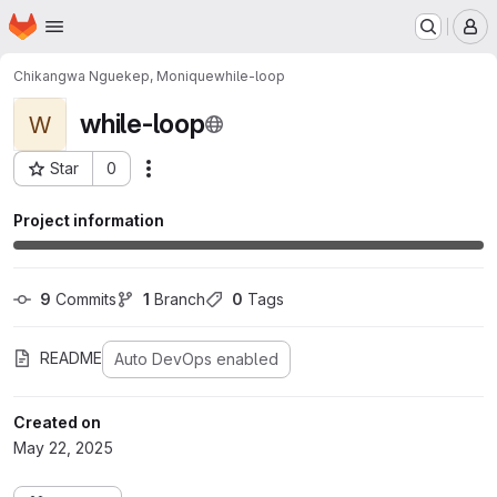
Homepage
Skip to main content
M
Chikangwa Nguekep, Monique
while-loop
while-loop
W
Star
0
Actions
Project ID: 677
Project information
9
 Commits
1
 Branch
0
 Tags
README
Auto DevOps enabled
Created on
May 22, 2025